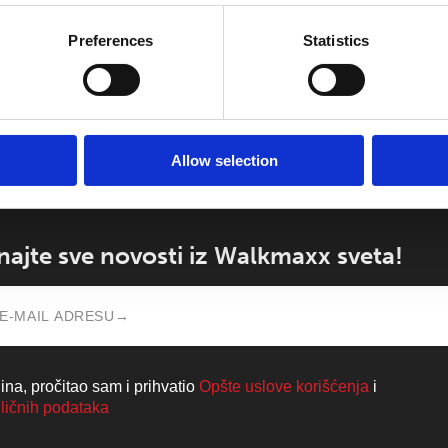
Preferences
Statistics
ez obzira na sezonu
Allow selection
aznajte sve novosti iz Walkmaxx sveta!
na, pročitao sam i prihvatio
Opšte uslove korišćenja
i
 ličnih podataka