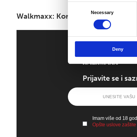
Consent
Necessary
Selection
Walkmaxx: Korak bliže zdravlju, b
Deny
Prijavite se i s
Imam više od 18 godi
Opšte uslove zaštite