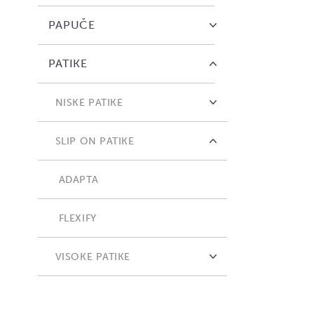
PAPUČE
PATIKE
NISKE PATIKE
COMFORTA LOW
SLIP ON PATIKE
EASIUM
ADAPTA
FLEXIFY
VISOKE PATIKE
COMFORTA HIGH