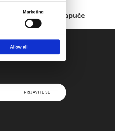
Marketing
Walkmaxx Slipster Papuče
Allow all
PRIJAVITE SE