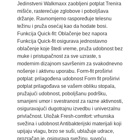
Jedinstveni Walkmaxx zaobljeni potplat Trenira
mišiće, rasterećuje zglobove i poboljšava
držanje. Ravnomjerno raspoređuje telesnu
težinu i pruža osećaj kao da hodate bosi.
Funkcija Quick-fit: Oblačenje bez napora
Funkcija Quick-fit osigurava jednostavno
oblačenje koje štedi vreme, pruža udobnost bez
muke i pristupačnost za sve uzraste, s
modernim dizajnom savršenim za svakodnevno
nošenje i aktivnu uporabu. Form-fit proširivi
potplat: prilagođena udobnost Form fit proširivi
potplat prilagođava se vašem obliku stopala,
pružajući udobnost, poboljšanu podršku,
smanjeni umor i svestranost za razne aktivnosti,
osiguravajući dugotrajnu izvedbu i univerzalnu
privlačnost. Uložak Fresh-comfort: vrhunska
svežina i udobnost Antibakterijski materijali koji
upijaju vlagu, brzo se suši, ublažuje udrace,
prozračan je, osigurava svežinu, suvoću,