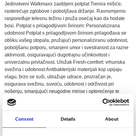
Jedinstveni Walkmaxx zaobljeni potplat Trenira mišiće,
rasterećuje zglobove i poboljšava držanje. Ravnomjerno
raspoređuje telesnu težinu i pruža osećaj kao da hodate
bosi. Potplat s prilagodljivom širinom: Personalizirana
udobnost Potplat s prilagodljivom širinom prilagođava se
obliku vašeg stopala, pružajući personaliziranu udobnost,
poboljšanu potporu, smanjeni umor i svestranost za razne
aktivnosti, osiguravajući dugotrajnu učinkovitost i
univerzalnu privlačnost. Uložak Fresh-comfort: vrhunska
svežina i udobnost Antibakterijski materijali koji upijaju
vlagu, brzo se suši, ublažuje udrace, prozračan je,
osigurava svežinu, suvoću, udobnost i održivost pri
nošenju, smanjujući neugodne mirise i opterećenje te
poboljšavajući zdravlje stopala.
Consent
Details
About
IZABERITE VELIČINU