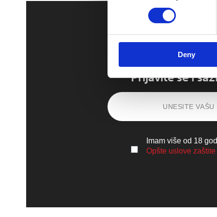
Deny
Prijavite se i s
Imam više od 18 godi
Opšte uslove zaštite