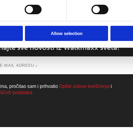
Allow selection
aznajte sve novosti iz Walkmaxx sveta!
na, pročitao sam i prihvatio
Opšte uslove korišćenja
i
 ličnih podataka