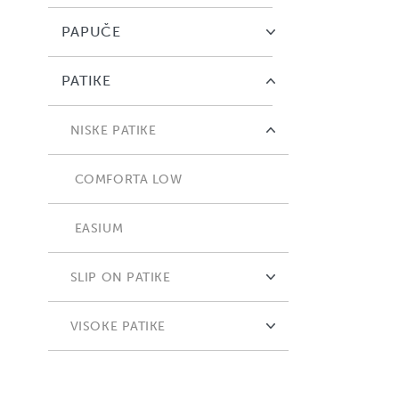
PAPUČE
PATIKE
NISKE PATIKE
COMFORTA LOW
EASIUM
SLIP ON PATIKE
ADAPTA
VISOKE PATIKE
FLEXIFY
COMFORTA HIGH