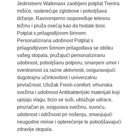
Jedinstveni Walkmaxx zaobljeni potplat Trenira
mišiće, rasterećuje zglobove i poboljšava
držanje. Ravnomjerno raspoređuje telesnu
težinu i pruža osećaj kao da hodate bosi.
Potplat s prilagodljivom širinom:
Personalizirana udobnost Potplat s
prilagodljivom širinom prilagođava se obliku
vašeg stopala, pružajući personaliziranu
udobnost, poboljšanu potporu, smanjeni umor i
svestranost za razne aktivnosti, osiguravajući
dugotrajnu učinkovitost i univerzalnu
privlačnost. Uložak Fresh-comfort: vrhunska
svežina i udobnost Antibakterijski materijali koji
upijaju vlagu, brzo se suši, ublažuje udrace,
prozračan je, osigurava svežinu, suvoću,
udobnost i održivost pri nošenju, smanjujući
neugodne mirise i opterećenje te poboljšavajući
zdravlje stopala.