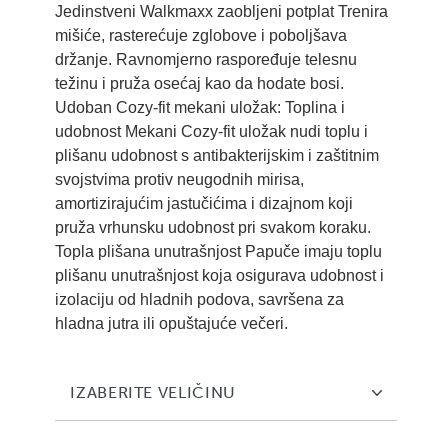
Jedinstveni Walkmaxx zaobljeni potplat Trenira
mišiće, rasterećuje zglobove i poboljšava
držanje. Ravnomjerno raspoređuje telesnu
težinu i pruža osećaj kao da hodate bosi.
Udoban Cozy-fit mekani uložak: Toplina i
udobnost Mekani Cozy-fit uložak nudi toplu i
plišanu udobnost s antibakterijskim i zaštitnim
svojstvima protiv neugodnih mirisa,
amortizirajućim jastučićima i dizajnom koji
pruža vrhunsku udobnost pri svakom koraku.
Topla plišana unutrašnjost Papuče imaju toplu
plišanu unutrašnjost koja osigurava udobnost i
izolaciju od hladnih podova, savršena za
hladna jutra ili opuštajuće večeri.
IZABERITE VELIČINU