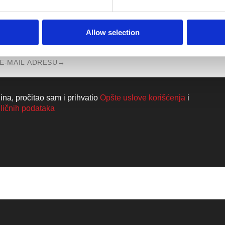
aznajte sve novosti iz Walkmaxx sveta!
Allow selection
na, pročitao sam i prihvatio
Opšte uslove korišćenja
i
 ličnih podataka