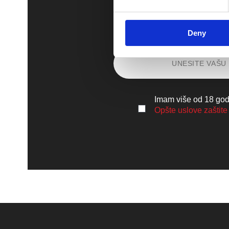
Prijavite se i s
Deny
Imam više od 18 godi
Opšte uslove zaštite